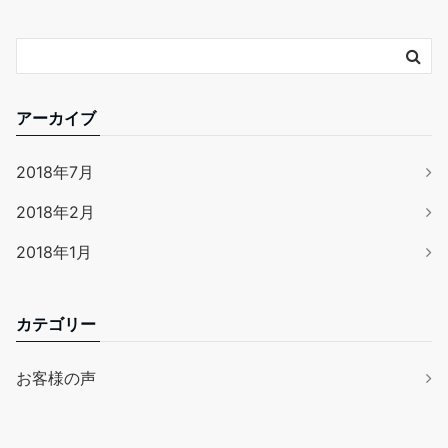
アーカイブ
2018年7月
2018年2月
2018年1月
カテゴリー
お客様の声