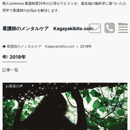
輝人luminous 看護師歴25年の心理セラピストが、最先端の脳科学に基づいた心
理学で看護師のお悩みを解決します。
Menu
看護師のメンタルケア Kagayakibito.com
看護師のメンタルケア Kagayakibito.com
2018年
年: 2018年
記事一覧
お客様の声